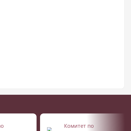
во
Комитет по