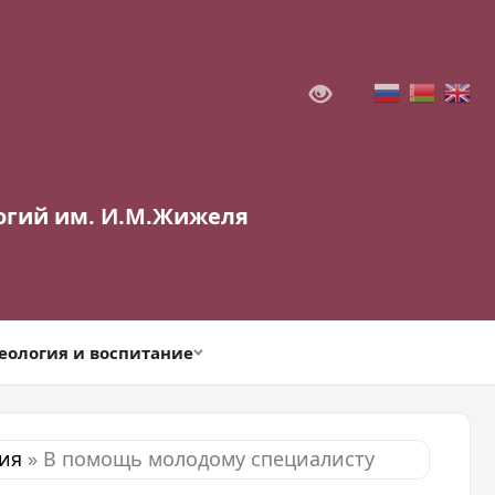
огий им. И.М.Жижеля
еология и воспитание
ия
»
В помощь молодому специалисту